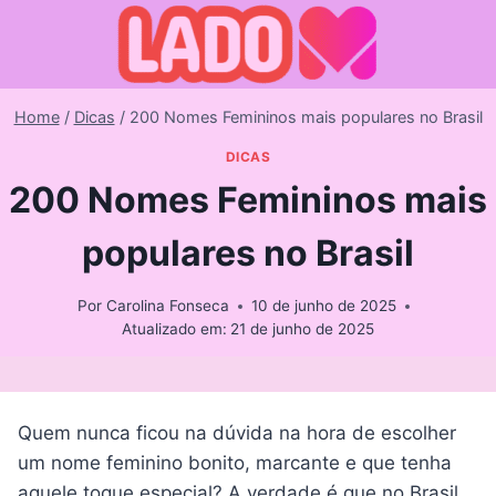
Skip
to
content
Home
/
Dicas
/
200 Nomes Femininos mais populares no Brasil
DICAS
200 Nomes Femininos mais
populares no Brasil
Por
Carolina Fonseca
10 de junho de 2025
Atualizado em:
21 de junho de 2025
Quem nunca ficou na dúvida na hora de escolher
um nome feminino bonito, marcante e que tenha
aquele toque especial? A verdade é que no Brasil