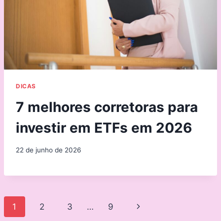
DICAS
7 melhores corretoras para
investir em ETFs em 2026
22 de junho de 2026
Page
Next
1
2
3
…
9