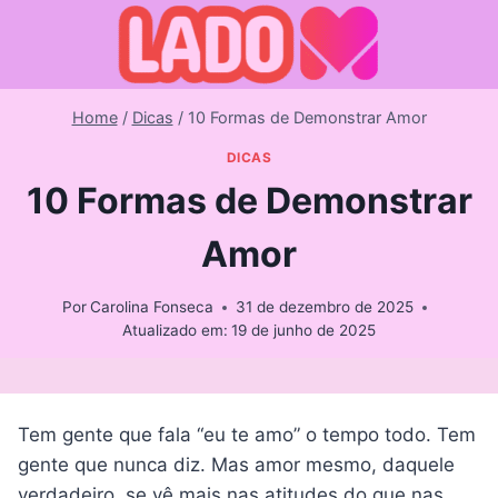
Skip
to
content
Home
/
Dicas
/
10 Formas de Demonstrar Amor
DICAS
10 Formas de Demonstrar
Amor
Por
Carolina Fonseca
31 de dezembro de 2025
Atualizado em:
19 de junho de 2025
Tem gente que fala “eu te amo” o tempo todo. Tem
gente que nunca diz. Mas amor mesmo, daquele
verdadeiro, se vê mais nas atitudes do que nas