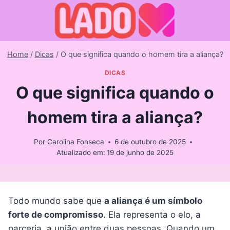
Skip
to
content
Home
/
Dicas
/
O que significa quando o homem tira a aliança?
DICAS
O que significa quando o
homem tira a aliança?
Por
Carolina Fonseca
6 de outubro de 2025
Atualizado em:
19 de junho de 2025
Todo mundo sabe que
a aliança é um símbolo
forte de compromisso
. Ela representa o elo, a
parceria, a união entre duas pessoas. Quando um